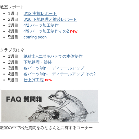
教室レポート
1週目
3/12 実施レポート
2週目
3/26 下地処理と塗装レポート
3週目
4/2 パーツ加工制作
4週目
4/9 パーツ加工制作その2
new
5週目
coming soon
クラブ長は今
1週目
紙粘土+エポキパテでの本体制作
2週目
下地処理・塗装
3週目
各パーツ制作・ディテールアップ
4週目
各パーツ制作・ディテールアップ その2
5週目
仕上げ工程
new
教室の中で出た質問をみなさんと共有するコーナー