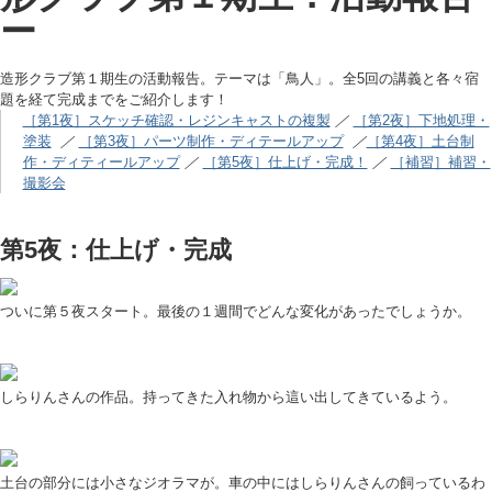
ー
造形クラブ第１期生の活動報告。テーマは「鳥人」。全5回の講義と各々宿
題を経て完成までをご紹介します！
［第1夜］スケッチ確認・レジンキャストの複製
／
［第2夜］下地処理・
塗装
／
［第3夜］パーツ制作・ディテールアップ
／
［第4夜］土台制
作・ディティールアップ
／
［第5夜］仕上げ・完成！
／
［補習］補習・
撮影会
第5夜：仕上げ・完成
ついに第５夜スタート。最後の１週間でどんな変化があったでしょうか。
しらりんさんの作品。持ってきた入れ物から這い出してきているよう。
土台の部分には小さなジオラマが。車の中にはしらりんさんの飼っているわ