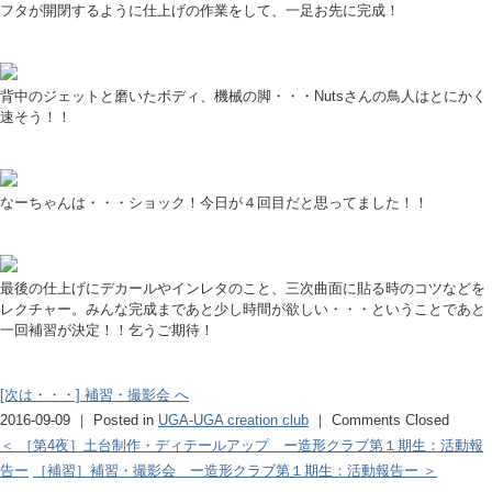
フタが開閉するように仕上げの作業をして、一足お先に完成！
背中のジェットと磨いたボディ、機械の脚・・・Nutsさんの鳥人はとにかく
速そう！！
なーちゃんは・・・ショック！今日が４回目だと思ってました！！
最後の仕上げにデカールやインレタのこと、三次曲面に貼る時のコツなどを
レクチャー。みんな完成まであと少し時間が欲しい・・・ということであと
一回補習が決定！！乞うご期待！
[次は・・・] 補習・撮影会 へ
2016-09-09 ｜ Posted in
UGA-UGA creation club
｜
Comments Closed
＜ ［第4夜］土台制作・ディテールアップ ー造形クラブ第１期生：活動報
告ー
［補習］補習・撮影会 ー造形クラブ第１期生：活動報告ー ＞