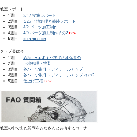
教室レポート
1週目
3/12 実施レポート
2週目
3/26 下地処理と塗装レポート
3週目
4/2 パーツ加工制作
4週目
4/9 パーツ加工制作その2
new
5週目
coming soon
クラブ長は今
1週目
紙粘土+エポキパテでの本体制作
2週目
下地処理・塗装
3週目
各パーツ制作・ディテールアップ
4週目
各パーツ制作・ディテールアップ その2
5週目
仕上げ工程
new
教室の中で出た質問をみなさんと共有するコーナー