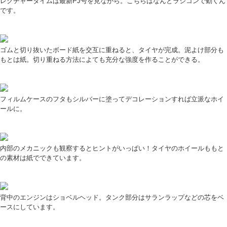
レクチャータイムは最新PJ号を見ながら。こちらはなんとラジコンで動くん
です。
ゴムと切り抜いたボード紙を交互に重ねると、タイヤが完成。泥よけ部分も
もとは紙。切り重ねる方法によても充分な強度を作ることができる。
フィルムケースのフタもシルバーに塗ってデコレーションすれば立派なホイ
ールに。
内部のメカニックも観察するとヒントがいっぱい！タイヤのホイールももと
の素材は紙でできています。
背中のエンジンはショベルヘッド。タンク部分はサランラップなどの芯をベ
ースにしています。