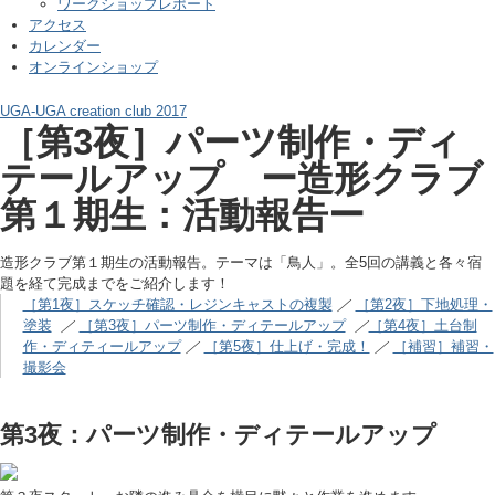
ワークショップレポート
アクセス
カレンダー
オンラインショップ
UGA-UGA creation club 2017
［第3夜］パーツ制作・ディ
テールアップ ー造形クラブ
第１期生：活動報告ー
造形クラブ第１期生の活動報告。テーマは「鳥人」。全5回の講義と各々宿
題を経て完成までをご紹介します！
［第1夜］スケッチ確認・レジンキャストの複製
／
［第2夜］下地処理・
塗装
／
［第3夜］パーツ制作・ディテールアップ
／
［第4夜］土台制
作・ディティールアップ
／
［第5夜］仕上げ・完成！
／
［補習］補習・
撮影会
第3夜：パーツ制作・ディテールアップ