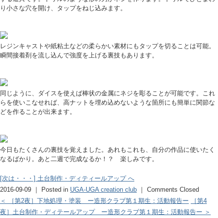
り小さな穴を開け、タップをねじ込みます。
レジンキャストや紙粘土などの柔らかい素材にもタップを切ることは可能。
瞬間接着剤を流し込んで強度を上げる裏技もあります。
同じように、ダイスを使えば棒状の金属にネジを彫ることが可能です。これ
らを使いこなせれば、高ナットを埋め込めないような箇所にも簡単に関節な
どを作ることが出来ます。
今日もたくさんの裏技を覚えました。あれもこれも、自分の作品に使いたく
なるばかり。あと二週で完成なるか！？ 楽しみです。
[次は・・・] 土台制作・ディティールアップ へ
2016-09-09 ｜ Posted in
UGA-UGA creation club
｜
Comments Closed
＜ ［第2夜］下地処理・塗装 ー造形クラブ第１期生：活動報告ー
［第4
夜］土台制作・ディテールアップ ー造形クラブ第１期生：活動報告ー ＞