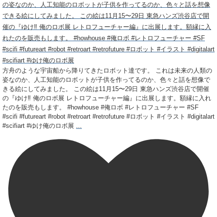
方舟のような宇宙船から降りてきたロボット達です。 これは未来の人類の
姿なのか、人工知能のロボットが子供を作ってるのか、色々と話を想像で
きる絵にしてみました。 この絵は11月15〜29日 東急ハンズ渋谷店で開催
の『ゆけ‼︎ 俺のロボ展 レトロフューチャー編』に出展します。額縁に入れ
たのを販売もします。 #howhouse #俺ロボ #レトロフューチャー #SF
#scifi #futureart #robot #retroart #retrofuture #ロボット #イラスト #digitalart
#scifiart #ゆけ俺のロボ展
...