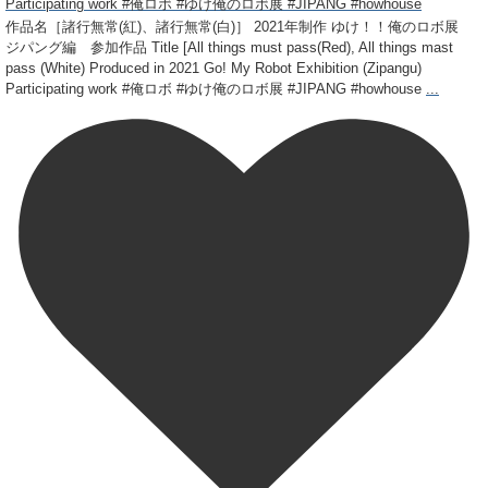
作品名［諸行無常(紅)、諸行無常(白)］ 2021年制作 ゆけ！！俺のロボ展
ジパング編 参加作品 Title [All things must pass(Red), All things mast
pass (White) Produced in 2021 Go! My Robot Exhibition (Zipangu)
Participating work #俺ロボ #ゆけ俺のロボ展 #JIPANG #howhouse
...