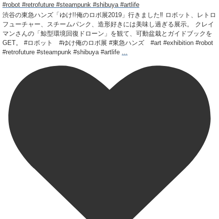
渋谷の東急ハンズ「ゆけ!!俺のロボ展2019」行きました‼️ ロボット、レトロ
フューチャー、スチームパンク、造形好きには美味し過ぎる展示。 クレイ
マンさんの「鯨型環境回復ドローン」を観て、可動盆栽とガイドブックを
GET。 #ロボット #ゆけ俺のロボ展 #東急ハンズ #art #exhibition #robot
#retrofuture #steampunk #shibuya #artlife
...