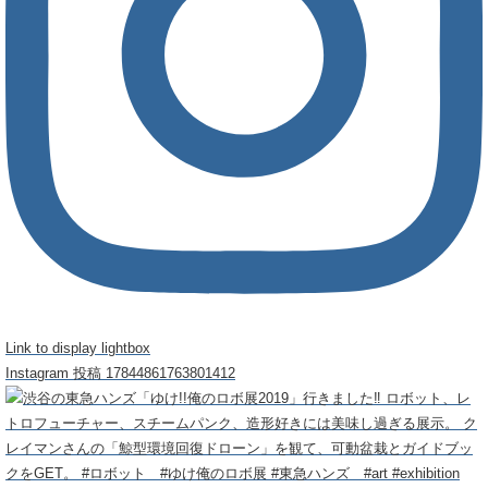
Link to display lightbox
Instagram 投稿 17844861763801412