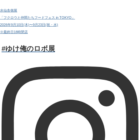
水仙舎個展
「フクロウと仲間たちフードフェス in TOKYO」
2026年9月10日(木)〜9月23日(祝・水)
※最終日18時閉店
#ゆけ俺のロボ展