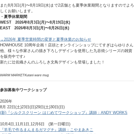
また8月3日(月)〜8月19日(水)まで2店舗とも夏季休業期間となりますのでよろ
しくお願いします。
・夏季休業期間
WEST 2026年8月3日(月)〜8月19日(水)
EAST 2026年8月3日(月)〜8月26日(水)
→2026年 夏季営業時間の変更と夏季休業のお知らせ
HOWHOUSE 10周年企画！店頭とオンラインショップにてすぎはらゆりさん
他、様々な作家さんの描き下ろしデザインを使用した九谷焼シリーズの雑貨
を販売中です♪
新たに辻佐織さんのふろしき文鳥デザインも登場しました！
WARM MARKET
Kutani ware mug
参加募集中ワークショップ
2026年
8月 22日(土)23日(日)29日(土)30日(日)
(新)『シルクスクリーン はじめてワークショップ』講師：ANDY WORKS
10月4日,11月1日,12月6日 (第一日曜日)
『羊毛で作るまんまるガマグチ』講師：こやまあきこ