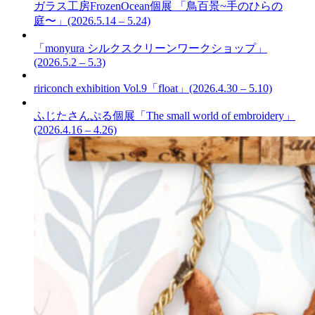
ガラス工房FrozenOcean個展 「鳥百景~手のひらの
庭〜」(2026.5.14 – 5.24)
「monyura シルクスクリーンワークショップ」
(2026.5.2 – 5.3)
ririconch exhibition Vol.9「float」(2026.4.30 – 5.10)
ふじたさんぷる個展「The small world of embroidery」
(2026.4.16 – 4.26)