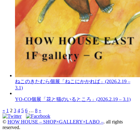
ねこのきたむら個展「ねこにかかれば」(2026.2.19 –
3.1)
YO-CO個展「花と猫のいるところ」(2026.2.19 – 3.1)
«
1
2
3
4
5
6
…
8
»
©
HOW HOUSE – SHOP×GALLERY×LABO –
. all rights
reserved.