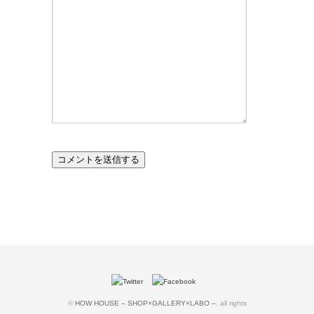
©
HOW HOUSE – SHOP×GALLERY×LABO –
. all rights