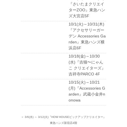
『さいたまクリエイ
ターZOO』東急ハン
ズ大宮店5F
10/1(火)～10/31(木)
『アクセサリーガー
デン Accessories Ga
rden』東急ハンズ横
浜店6F
10/18(金)～10/30
(水)『吉猫〜にゃん
こ クリエイターズ』
吉祥寺PARCO 4F
10/15(火)～10/21
(月)『Accessories G
arden』武蔵小金井n
onowa
＜ 3/6(水) ～ 3/12(火)『HOW HOUSEピックアップクリエイター』
東急ハンズ新宿店4階