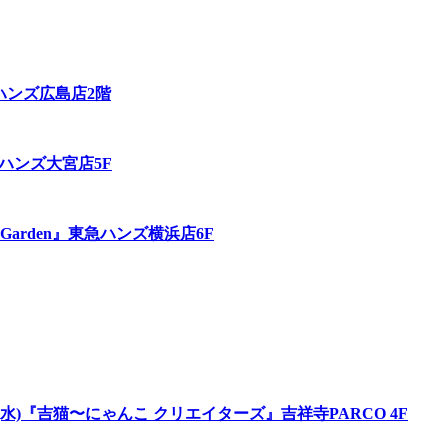
N』東急ハンズ広島店2階
東急ハンズ大宮店5F
ies Garden』東急ハンズ横浜店6F
0/30(水)『吉猫〜にゃんこ クリエイターズ』吉祥寺PARCO 4F