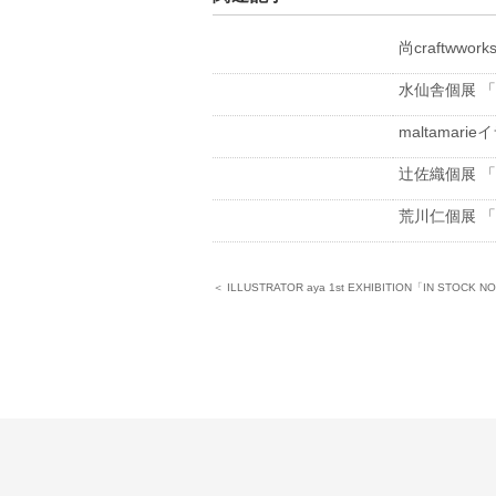
尚craftwwork
水仙舎個展 「フ
maltamarieイ
辻佐織個展 「ふ
荒川仁個展 「イル
＜ ILLUSTRATOR aya 1st EXHIBITION「IN STOCK NO