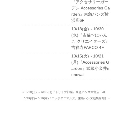
『アクセサリーガー
デン Accessories Ga
rden』東急ハンズ横
浜店6F
10/18(金)～10/30
(水)『吉猫〜にゃん
こ クリエイターズ』
吉祥寺PARCO 4F
10/15(火)～10/21
(月)『Accessories G
arden』武蔵小金井n
onowa
＜ 5/18(土) ～ 6/30(日)『トリトブ部屋』東急ハンズ大宮店 4F
5/29(水)～6/19(水)『ニッチアニマルズ』東急ハンズ池袋店1階 ＞