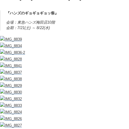
『ハンズのギョギョギョッ祭』
会場：東急ハンズ梅田店10階
会期：7/21(土) ～ 8/22(水)