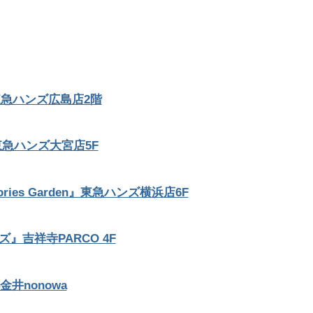
PON』東急ハンズ広島店2階
』東急ハンズ大宮店5F
ories Garden』東急ハンズ横浜店6F
ーズ』吉祥寺PARCO 4F
蔵小金井nonowa