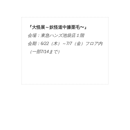
『大怪展～妖怪道中膝栗毛〜』
会場：東急ハンズ池袋店１階
会期：6/22（木）～7/7（金）フロア内
（一部7/14まで）