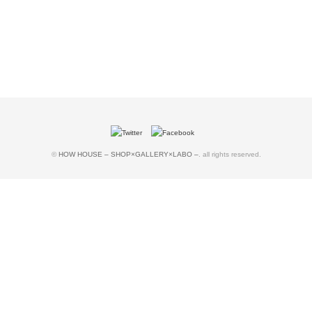
©
HOW HOUSE – SHOP×GALLERY×LABO –
. all rights reserved.