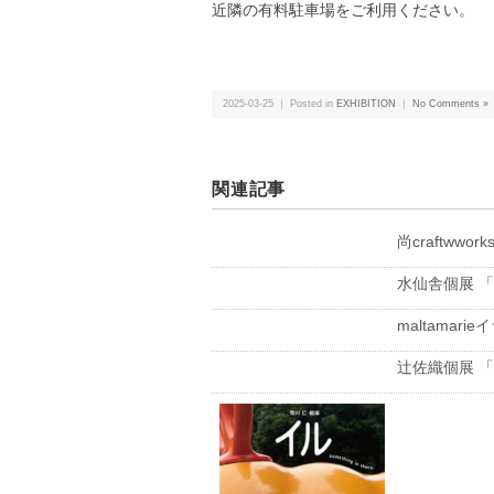
近隣の有料駐車場をご利用ください。
2025-03-25 ｜ Posted in
EXHIBITION
｜
No Comments »
関連記事
尚craftwwork
水仙舎個展 「フ
maltamarieイ
辻佐織個展 「ふ