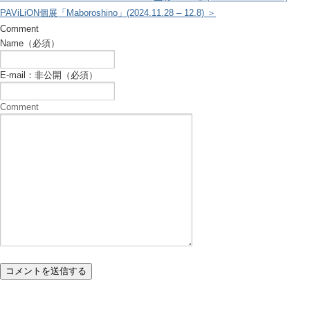
PAViLiON個展「Maboroshino」(2024.11.28 – 12.8) ＞
Comment
Name（必須）
E-mail：非公開（必須）
Comment