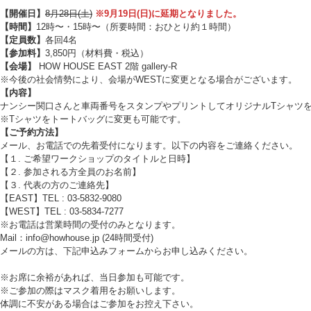
【開催日】
8月28日(土)
※9月19日(日)に延期となりました。
【時間】
12時〜・15時〜（所要時間：おひとり約１時間）
【定員数】
各回4名
【参加料】
3,850円（材料費・税込）
【会場】
HOW HOUSE EAST 2階 gallery-R
※今後の社会情勢により、会場がWESTに変更となる場合がございます。
【内容】
ナンシー関口さんと車両番号をスタンプやプリントしてオリジナルTシャツ
※Tシャツをトートバッグに変更も可能です。
【ご予約方法】
メール、お電話での先着受付になります。以下の内容をご連絡ください。
【１. ご希望ワークショップのタイトルと日時】
【２. 参加される方全員のお名前】
【３. 代表の方のご連絡先】
【EAST】TEL : 03-5832-9080
【WEST】TEL : 03-5834-7277
※お電話は営業時間の受付のみとなります。
Mail：info@howhouse.jp (24時間受付)
メールの方は、下記申込みフォームからお申し込みください。
※お席に余裕があれば、当日参加も可能です。
※ご参加の際はマスク着用をお願いします。
体調に不安がある場合はご参加をお控え下さい。