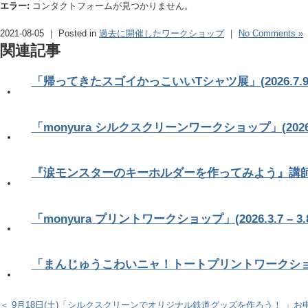
エラー:
コンタクトフォームが見つかりません。
2021-08-05 ｜ Posted in
過去に開催したワークショップ
｜
No Comments »
関連記事
「帰ってきたスゴイかっこいいTシャツ展」(2026.7.9 – 
「monyura シルクスクリーンワークショップ」(2026.5.2
『涙モンスターのキーホルダーを作ってみよう』講師：ふじた
「monyura プリントワークショップ」(2026.3.7 – 3.
「まんじゅうこわいニャ！トートプリントワークショップ」(20
＜ 9月18日(土)「シルクスクリーンでオリジナル鉄道グッズを作ろう！ 」