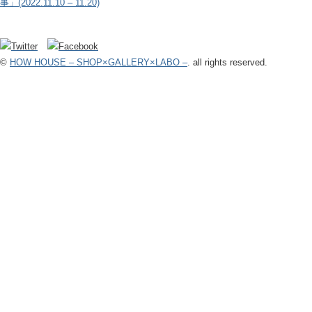
事」(2022.11.10 – 11.20)
©
HOW HOUSE – SHOP×GALLERY×LABO –
. all rights reserved.