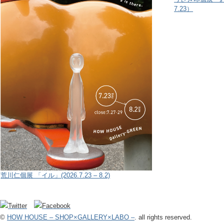
7.23）
荒川仁個展 「イル」(2026.7.23 – 8.2)
©
HOW HOUSE – SHOP×GALLERY×LABO –
. all rights reserved.