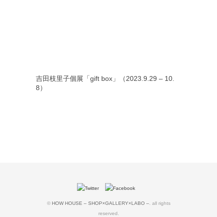
吉田枝里子個展「gift box」（2023.9.29 – 10.
8）
©
HOW HOUSE – SHOP×GALLERY×LABO –
. all rights
reserved.