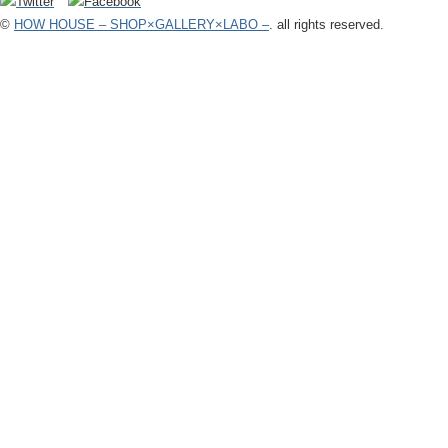
©
HOW HOUSE – SHOP×GALLERY×LABO –
. all rights reserved.