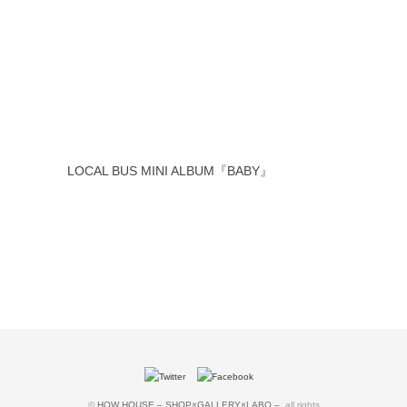
LOCAL BUS MINI ALBUM『BABY』
©
HOW HOUSE – SHOP×GALLERY×LABO –
. all rights