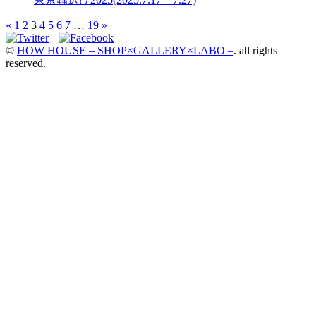
«
1
2
3
4
5
6
7
…
19
»
©
HOW HOUSE – SHOP×GALLERY×LABO –
. all rights
reserved.