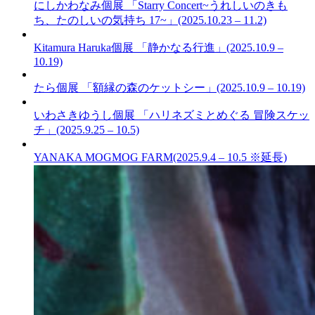
にしかわなみ個展 「Starry Concert~うれしいのきも
ち、たのしいの気持ち 17~」(2025.10.23 – 11.2)
Kitamura Haruka個展 「静かなる行進」(2025.10.9 –
10.19)
たら個展 「額縁の森のケットシー」(2025.10.9 – 10.19)
いわさきゆうし個展 「ハリネズミとめぐる 冒険スケッ
チ」(2025.9.25 – 10.5)
YANAKA MOGMOG FARM(2025.9.4 – 10.5 ※延長)