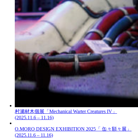
村瀬材木個展「Mechanical Warter Creatures IV」
(2025.11.6 – 11.16)
O.MORO DESIGN EXHIBITION 2025「 缶々額々展」
(2025.11.6 – 11.16)