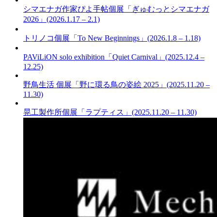
シマエナガ作家ぴよ手帖個展「ぎゅむっとシマエナガ
2026」(2026.1.17 – 2.1)
トリノコ個展「To New Beginnings」(2026.1.8 – 1.18)
PAViLiON solo exhibition「Quiet Carnival」(2025.12.4 –
12.25)
野鳥生活 個展「野に環る鳥の姿絵 2025」(2025.11.20 –
11.30)
晃工製作所個展「ラプティス」(2025.11.20 – 11.30)