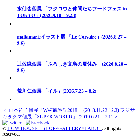
水仙舎個展 「フクロウと仲間たちフードフェス in
TOKYO」(2026.9.10 – 9.23)
maltamarieイラスト展 「Le Corsaire」(2026.8.27 –
9.6)
辻佐織個展 「ふろしき文鳥の夏休み」(2026.8.20 –
9.6)
荒川仁個展 「イル」(2026.7.23 – 8.2)
＜ 山本祥子個展「W杯観察記2018」 (2018.11.22-12.3)
フジサ
キタクマ個展「SUPER WORLD」 (2019.6.21 – 7.1) ＞
©
HOW HOUSE – SHOP×GALLERY×LABO –
. all rights
reserved.