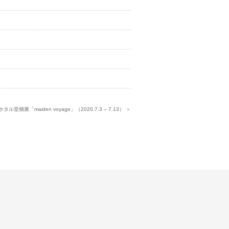
タル堂個展「maiden voyage」（2020.7.3 – 7.13） ＞