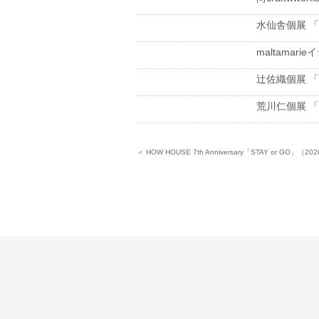
水仙舎個展 「フ
maltamarieイ
辻佐織個展 「ふ
荒川仁個展 「イル
＜ HOW HOUSE 7th Anniversary「STAY or GO」（2020