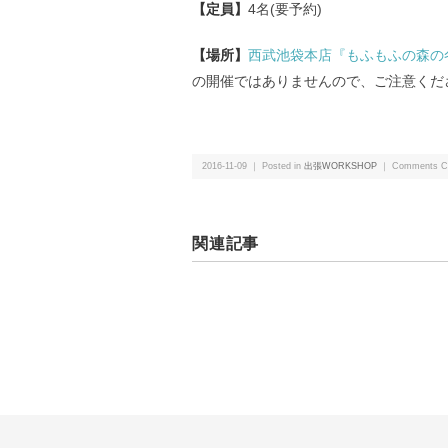
【定員】
4名(要予約)
【場所】
西武池袋本店『もふもふの森の
の開催ではありませんので、ご注意くだ
2016-11-09 ｜ Posted in
出張WORKSHOP
｜
Comments C
関連記事