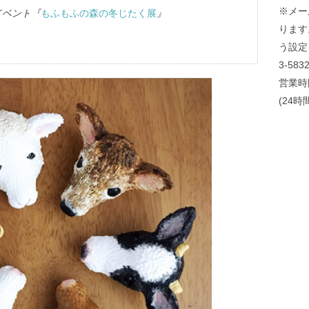
※メー
イベント『
もふもふの森の冬じたく展
』
ります
う設定
3-583
営業時間
(24時