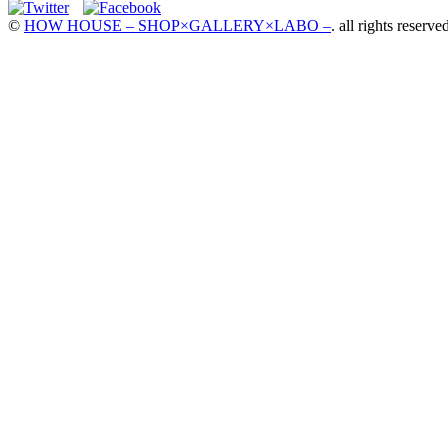
©
HOW HOUSE – SHOP×GALLERY×LABO –
. all rights reserve