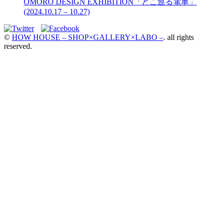
OMORO DESIGN EXHIBITION「どこ巡る電車」
(2024.10.17 – 10.27)
©
HOW HOUSE – SHOP×GALLERY×LABO –
. all rights
reserved.