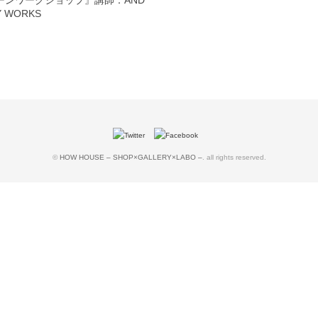
ーンワークショップ』講師：AND
Y WORKS
©
HOW HOUSE – SHOP×GALLERY×LABO –
. all rights reserved.