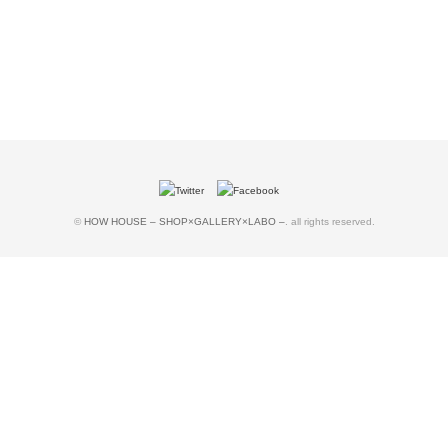
©
HOW HOUSE – SHOP×GALLERY×LABO –
. all rights reserved.