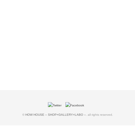
©
HOW HOUSE – SHOP×GALLERY×LABO –
. all rights reserved.