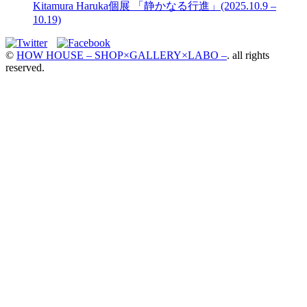
Kitamura Haruka個展 「静かなる行進」(2025.10.9 –
10.19)
©
HOW HOUSE – SHOP×GALLERY×LABO –
. all rights
reserved.