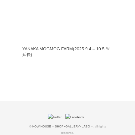
YANAKA MOGMOG FARM(2025.9.4 – 10.5 ※
延長)
©
HOW HOUSE – SHOP×GALLERY×LABO –
. all rights
reserved.