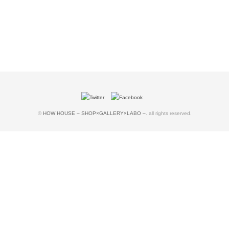
©
HOW HOUSE – SHOP×GALLERY×LABO –
. all rights reserved.