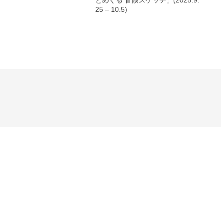
とめぐる 冒険スケッチ」(2025.9.
25 – 10.5)